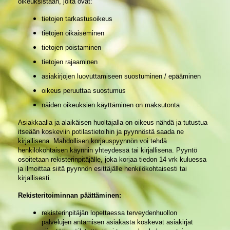
oikeuksistaan, joita ovat:
tietojen tarkastusoikeus
tietojen oikaiseminen
tietojen poistaminen
tietojen rajaaminen
asiakirjojen luovuttamiseen suostuminen / epääminen
oikeus peruuttaa suostumus
näiden oikeuksien käyttäminen on maksutonta
Asiakkaalla ja alaikäisen huoltajalla on oikeus nähdä ja tutustua
itseään koskeviin potilastietoihin ja pyynnöstä saada ne
kirjallisena. Mahdollisen korjauspyynnön voi tehdä
henkilökohtaisen käynnin yhteydessä tai kirjallisena. Pyyntö
osoitetaan rekisterinpitäjälle, joka korjaa tiedon 14 vrk kuluessa
ja ilmoittaa siitä pyynnön esittäjälle henkilökohtaisesti tai
kirjallisesti.
Rekisteritoiminnan päättäminen:
rekisterinpitäjän lopettaessa terveydenhuollon
palvelujen antamisen asiakasta koskevat asiakirjat