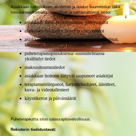
Asiakkaan tutkimuksen, arvioinnin ja hoidon suunnittelun sekä
toteutuksen kannalta tarpeelliset ja välttämättömät tiedot:
asiakkaan nimi, henkilötunnus, yhteystiedot
alaikäisen huoltajien nimet ja yhteystiedot
asiakkaan hoitokertomus, kuntoutussuunnitelmat,
lausunnot, lähetteet ja palautteet
puheterapiasopimuksessa/-suunnitelmassa
yksilöidyt tiedot
maksusitoumustiedot
asiakkaan hoitoon liittyvät saapuneet asiakirjat
terapiamuistiinpanot, harjoitteluohjeet, äänitteet,
kuva- ja videotallenteet
käyntikerrat ja päivämäärät
Puheterapeuttia sitoo salassapitovelvollisuus.
Rekisterin tiedotustavat: