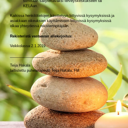
siirretään säilytettäväksi terveyskeskukseen tai
KELAan.
Kaikissa henkilötietojen käsittelyyn liittyvissä kysymyksissä ja
asiakkaan oikeuksien käyttämiseen liittyvissä kysymyksissä
olkaa yhteydessä rekisterinpitäjään.
Rekisteristä vastaavan allekirjoitus:
Veikkolassa 2.1.2019
_________________
Teija Hakala
laillistettu puheterapeutti Teija Hakala, FM