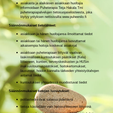
asiakasta ja alaikäisen asiakkaan huoltajia
informoidaan Puheterapia Teija Hakala Tmi
puheterapiapalvelujen tietosuojaselosteesta, joka
löytyy yrityksen nettisivuilta www.puheenilo.fi
Säännönmukaiset tietolähteet:
asiakkaan ja hänen huoltajansa ilmoittamat tiedot
asiakkaan tai hänen huoltajansa luovuttamat
aikaisempia hoitoja koskevat asiakirjat
asiakkaan puheterapiaan liittyvät vaativan
lääkinnällisen kuntoutuksen päätökset (Kela)
liitteineen, kuntien, terveyskeskusten ja HUSin
maksusitoumuspäätökset, hoitokertomukset,
lausunnot, hoidon kannalta tärkeiden yhteistyötahojen
antamat tiedot
kuntoutuksen yhteydessä muodostuvat tiedot
Säännönmukaiset tietojen luovutukset:
potilastiedot ovat salassa pidettäviä
tietoja käsitellään vain hoitosuhteeseen liittyvinä