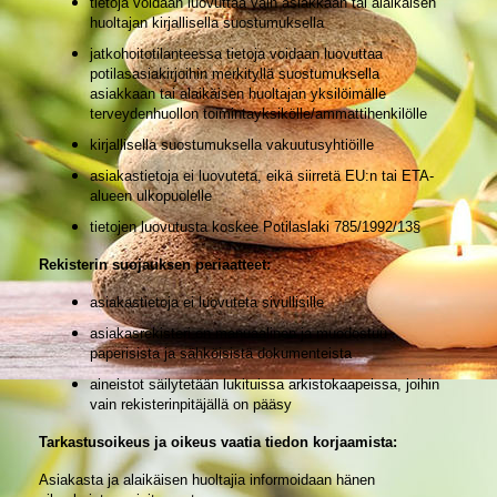
tietoja voidaan luovuttaa vain asiakkaan tai alaikäisen
huoltajan kirjallisella suostumuksella
jatkohoitotilanteessa tietoja voidaan luovuttaa
potilasasiakirjoihin merkityllä suostumuksella
asiakkaan tai alaikäisen huoltajan yksilöimälle
terveydenhuollon toimintayksikölle/ammattihenkilölle
kirjallisella suostumuksella vakuutusyhtiöille
asiakastietoja ei luovuteta, eikä siirretä EU:n tai ETA-
alueen ulkopuolelle
tietojen luovutusta koskee Potilaslaki 785/1992/13§
Rekisterin suojauksen periaatteet:
asiakastietoja ei luovuteta sivullisille
asiakasrekisteri on manuaalinen ja muodostuu
paperisista ja sähköisistä dokumenteista
aineistot säilytetään lukituissa arkistokaapeissa, joihin
vain rekisterinpitäjällä on pääsy
Tarkastusoikeus ja oikeus vaatia tiedon korjaamista:
Asiakasta ja alaikäisen huoltajia informoidaan hänen