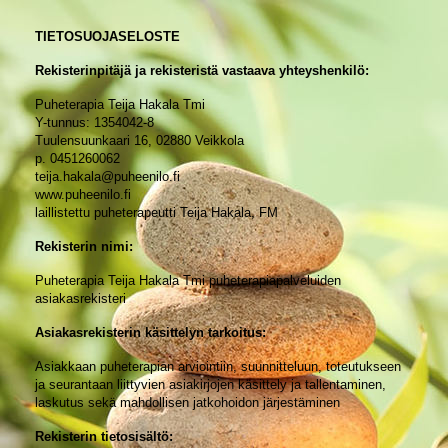
TIETOSUOJASELOSTE
Rekisterinpitäjä ja rekisteristä vastaava yhteyshenkilö:
Puheterapia Teija Hakala Tmi
Y-tunnus: 1354042-8
Tuulensuunkaari 16, 02880 Veikkola
p. 0451260062
teija.hakala@puheenilo.fi
www.puheenilo.fi
laillistettu puheterapeutti Teija Hakala, FM
Rekisterin nimi:
Puheterapia Teija Hakala Tmi puheterapiapalveluiden
asiakasrekisteri
Asiakasrekisterin käsittelyn tarkoitus:
Asiakkaan puheterapian arviointiin, suunnitteluun, toteutukseen
ja seurantaan liittyvien asiakirjojen käsittely ja tallentaminen,
laskutus sekä mahdollisen jatkohoidon järjestäminen
Rekisterin tietosisältö: