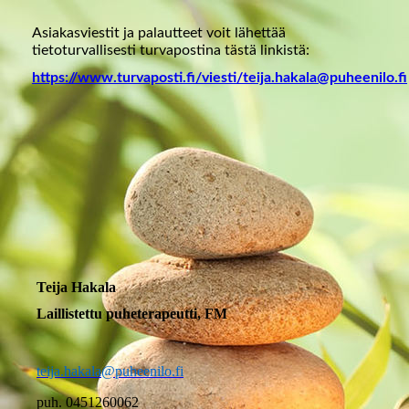
Asiakasviestit ja palautteet voit lähettää
tietoturvallisesti turvapostina tästä linkistä:
https://www.turvaposti.fi/viesti/teija.hakala@puheenilo.fi
Teija Hakala
Laillistettu puheterapeutti, FM
teija.hakala@puheenilo.fi
puh. 0451260062